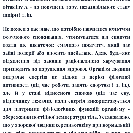
вітаміну А - до порушень зору, незадовільного стану
шкіри і т. ін.
Не кожен з нас знає, що потрібно навчитися культури
розумового споживання, утримуватися від спокуси
взяти ще шматочок смачного продукту, який дає
зайві колорії або вносить дисбаланс. Адже будь-яке
відхилення від законів раціонального харчування
призводить до порушення здоров'я. Організм людини
витрачає енергію не тільки в період фізичної
активності (під час роботи, занять спортом і т. ін.),
але й у стані відносного спокою (під час сну,
відпочинку лежачи), коли енергія використовується
для підтримки фізіологічних функцій організму -
збереження постійної температури тіла. Установлено,
що у здорової людини середньоговіку при нормальній
масі тіла витрачається 7 кілокалорійна годину на