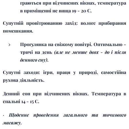
граються при відчинених вікнах, температура
в приміщенні не вища 19 - 20 С.
Супутній провітрюванню захід: вологе прибирання
помешкання.
Прогулянка на свіжому повітрі. Оптимально -
тричі на день
(але не менше двох - до і після
денного сну)
.
Супутні заходи: ігри, праця у природі, самостійна
рухова діяльність.
Денний сон при відчинених вікнах. Температура в
спальні 14 - 15 С.
·
Щоденне проведення загального та точкового
масажу.