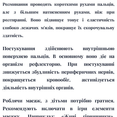
Розминання проводять короткими рухами пальців,
але з більшим натисненням руками, ніж при
розтиранні. Воно підвищує тонус і еластичність
глибоко лежачих м'язів, покращує їх скорочувальну
здатність.
Постукування здійснюють внутрішньою
поверхнею пальців. В основному воно діє на
організм рефлекторно. При постукуванні
знижується збудливість периферичних нервів,
покращується кровообіг, активізується
діяльність внутрішніх органів.
Роблячи масаж, з дітьми потрібно гратися.
Рекомендують включати в ігри елементи
масажу. Наприклад: «Живі гірчичники»,