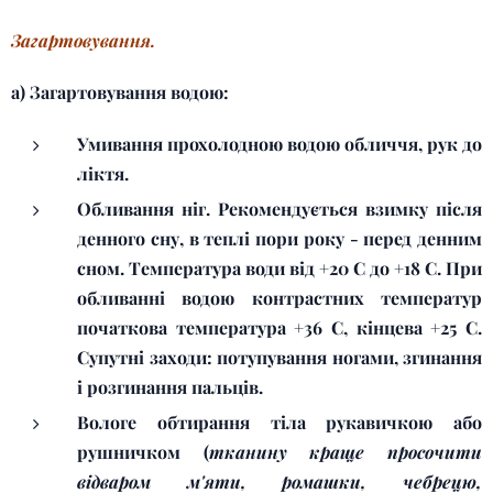
Загартовування.
а) Загартовування водою:
Умивання прохолодною водою обличчя, рук до
ліктя.
Обливання ніг. Рекомендується взимку після
денного сну, в теплі пори року - перед денним
сном. Температура води від +20 С до +18 С. При
обливанні водою контрастних температур
початкова температура +36 С, кінцева +25 С.
Супутні заходи: потупування ногами, згинання
і розгинання пальців.
Вологе обтирання тіла рукавичкою або
рушничком (
тканину краще просочити
відваром м
'
яти, ромашки, чебрецю,