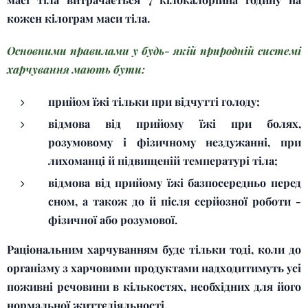
кожен кілограм маси тіла.
Основними правилами у будь- якій природній системі
харчування мають бути:
прийом їжі тільки при відчутті голоду;
відмова від прийому їжі при болях,
розумовому і фізичному нездужанні, при
лихоманці й підвищеній температурі тіла;
відмова від прийому їжі базпосередньо перед
сном, а також до й після серйозної роботи -
фізичної або розумової.
Раціональним харчуванням буде тільки тоді, коли до
організму з харчовими продуктами надходитимуть усі
поживні речовини в кількостях, необхідних для його
нормальної життєдіяльності.