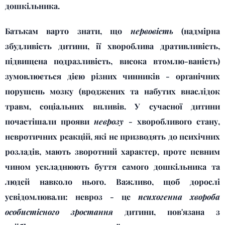
дошкільника.
Батькам варто знати, що
нервовість
(надмірна
збудливість дитини, ії хвороблива дративливість,
підвищена подразливість, висока втомлю-ваність)
зумовлюється дією різних чинників - органічних
порушень мозку (вроджених та набутих внаслідок
травм,
соціальних впливів. У сучасної дитини
почастішали прояви
неврозу
- хворобливого стану,
невротичних реакцій, які не призводять до психічних
розладів, мають зворотний характер, проте певним
чином ускладнюють буття самого дошкільника та
людей навколо нього. Важливо, щоб дорослі
усвідомлювали: невроз - це
психогенна хвороба
особистісного зростання
дитини, пов'язана з