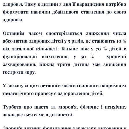
здоров'я. Тому в дитини з дня її народження потрібно
формувати навички дбайливого ставлення до свого
здоров'я.
Останнім часом спостерігається зниження числа
абсолютно здорових дітей у 5 разів, це становить 10 %
від загальної кількості. Більше ніж у 70 % дітей є
функціональні відхилення, у 50 % - хронічні
захворювання. Кожна третя дитина має зниження
гостроти зору.
У зв'язку із цим останнім часом головним напрямком
педагогічного процесу є оздоровлення дітей.
Турбота про щастя та здоров'я, фізичне і психічне,
закладається саме в дитинстві.
Здоров'я дитини, формування характеру, виховання в