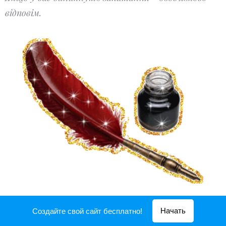
відповім.
*
Обов*язков
поля
і
Начать
Создайте свой сайт бесплатно!