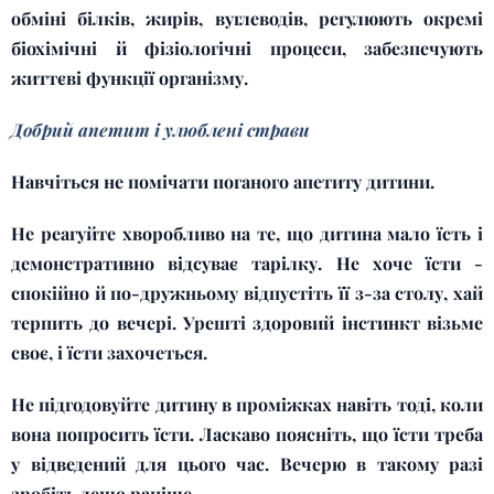
обміні білків, жирів, вуглеводів, регулюють окремі
біохімічні й фізіологічні процеси, забезпечують
життєві функції організму.
Добрий апетит і улюблені страви
Навчіться не помічати поганого апетиту дитини.
Не реагуйте хворобливо на те, що дитина мало їсть і
демонстративно відсуває тарілку. Не хоче їсти -
спокійно й по-дружньому відпустіть її з-за столу, хай
терпить до вечері. Урешті здоровий інстинкт візьме
своє, і їсти захочеться.
Не підгодовуйте дитину в проміжках навіть тоді, коли
вона попросить їсти. Ласкаво поясніть, що їсти треба
у відведений для цього час. Вечерю в такому разі
зробіть дещо раніше.