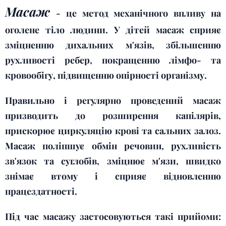
Масаж
- це метод механічного впливу на
оголене тіло людини. У дітей масаж сприяє
зміцненню дихальних м'язів, збільшенню
рухливості ребер, покращенню лімфо- та
кровообігу, підвищенню опірності організму.
Правильно і регулярно проведений масаж
призводить до розширення капілярів,
прискорює циркуляцію крові та сальних залоз.
Масаж поліпшує обмін речовин, рухливість
зв'язок та суглобів, зміцнює м'язи, швидко
знімає втому і сприяє відновленню
працездатності.
Під час масажу застосовуються такі прийоми: