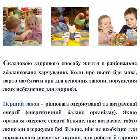
С
кладовою здорового способу життя є раціональне
збалансоване харчування. Коли про нього йде мова,
варто пам'ятати про два основних закони, порушення
яких небезпечне для здоров'я.
Перший закон
- рівновага одержуваної та витраченої
енергії (енергетичний баланс організму). Якщо
організм одержує енергії більше, ніж витрачає, тобто
якщо ми одержуємо їжі більше, ніж це необхідно для
нормального розвитку людини, для роботи й гарного