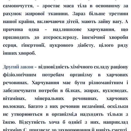
самопочуття, - зростає маса тіла в основному за
рахунок жирової тканини. Зараз більше третини
нашої країни, включаючи дітей, мають зайву вагу. А
причина одна - надлишкове харчування, що
призводить до атеросклерозу, ішемічної хвороби
серця, гіпертонії, цукрового діабету, цілого ряду
інших хвороб.
Другий закон
- відповідність хімічного складу раціону
фізіологічним потребам організму в харчових
речовинах. Харчування має бути різноманітним і
забезпечувати потреби в білках, жирах, вуглеводах.
вітамінах, мінеральних речовинах, харчових
волокнах. Багато з них речовин незамінні, оскільки
не утворюються в організмі,а надходять тільки з
їжею. Відсутність хоча б однієї з них, наприклад
вітаміну С, призведе до захворювання й навіть смерті,