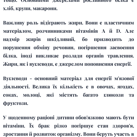
хліб, крупи, макарони.
Важливу роль відіграють жири. Вони є пластичним
матеріалом, розчинниками вітамінів А й D. Але
надмір жирів шкідливий, бо призводить до
порушення обміну речовин, погіршення засвоєння
білка, іноді викликає розлади органів травлення.
Жири, як і вуглеводи, є джерелом поповнення енергії.
Вуглеводи - основний матеріал для енергії м'язової
діяльності. Велика їх кількість є в овочах, ягодах,
соках, молоці, які містять багато глюкози та
фруктози.
У щоденному раціоні дитини обов'язково мають бути
вітаміни. Їх брак різко погіршує стан здоров'я,
зростання й розвиток організму. Вони беруть участь в