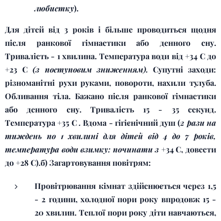
любистку
).
Для дітей від 3 років і більше проводиться щодня
після ранкової гімнастики або денного сну.
Тривалість - 1 хвилина. Температура води від +34 С до
+23 С
(з поступовим зниженням).
Супутні заходи:
різноманітні рухи руками, повороти, нахили тулуба.
Обливання тіла. Бажано після ранкової гімнастики
або денного сну. Тривалість 15 - 35 секунд.
Температура +35 С
.
Вдома - гігієнічний душ (
2 рази на
тиждень по 1 хвилині для дітей від 4 до 7 років,
температура води взимку: починати з
+34 С, довести
до +28 С).б) Загартовування повітрям:
Провітрювання кімнат здійснюється через 1,5
- 2 години, холодної пори року впродовж 15 -
20 хвилин. Теплої пори року діти навчаються,