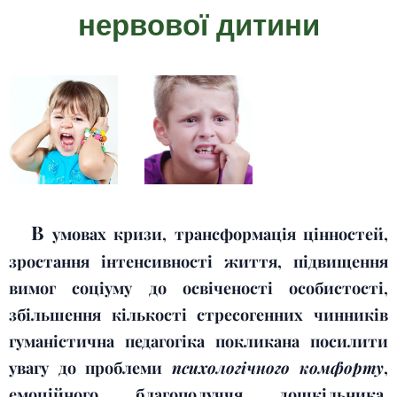
нервової дитини
В
умовах кризи, трансформація цінностей,
зростання інтенсивності життя, підвищення
вимог соціуму до освіченості особистості,
збільшення кількості стресогенних чинників
гуманістична педагогіка покликана посилити
увагу до проблеми
психологічного комфорту
,
емоційного благополуччя дошкільника,