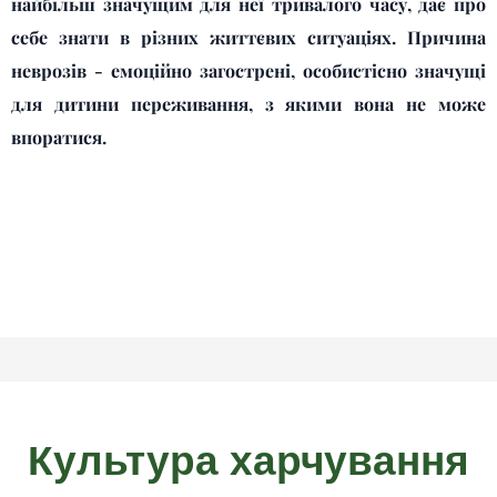
найбільш значущим для неї тривалого часу, дає про
себе знати в різних життєвих ситуаціях. Причина
неврозів - емоційно загострені, особистісно значущі
для дитини переживання, з якими вона не може
впоратися.
Культура харчування