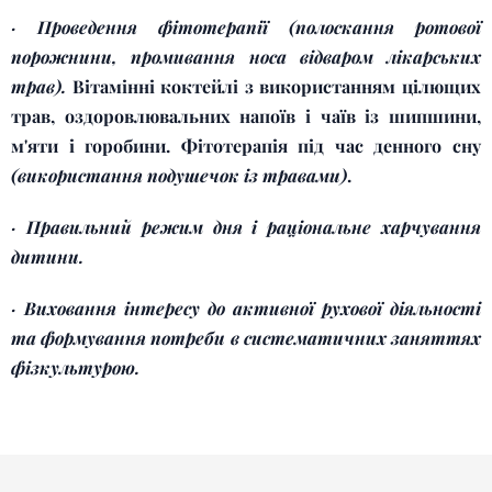
·
Проведення фітотерапії (полоскання ротової
порожнини, промивання носа відваром лікарських
трав).
Вітамінні коктейлі з використанням цілющих
трав, оздоровлювальних напоїв і чаїв із шипшини,
м'яти і горобини. Фітотерапія під час денного сну
(використання подушечок із травами)
.
·
Правильний режим дня і раціональне харчування
дитини.
·
Виховання інтересу до активної рухової діяльності
та формування потреби в систематичних заняттях
фізкультурою.