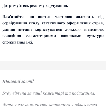
Дотримуйтесь режиму харчування.
Пам'ятайте, що апетит частково залежить від
сервірування столу, естетичного оформлення страв,
уміння дитини користуватися ложкою, виделкою,
володіння елементарними навичками культури
споживання їжі.
Шановні гості!
Буду вдячна за ваші коментарі та побажання.
Якщо у вас виникнуть запитання - обов'язково