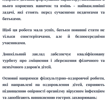
нього корисних навичок та вмінь - найважливіші
задачі, які стоять перед сучасними педагогами та
батьками.
Щоб ця робота мала успіх, батьки повинні стати не
тільки спостерігачами, але й безпосередніми
учасниками.
Дошкільний заклад забезпечує кваліфіковану
турботу про зміцнення і збереження фізичного та
психічного здоров'я дітей.
Основні напрямки фізкультурно-оздоровчої роботи,
які направлені на оздоровлення дітей, сприяють
підвищенню опірності організму вірусним інфекціям
та запобігають виникненню гострих захворювань: