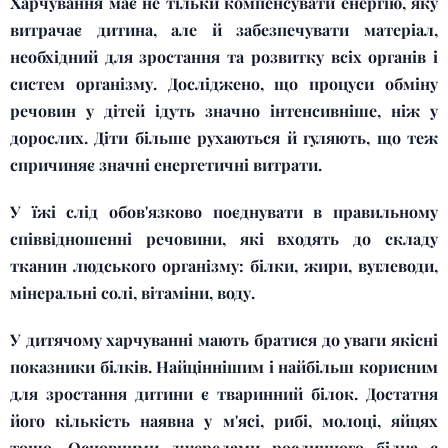
Харчування має не тільки компенсувати енергію, яку
витрачає дитина, але й забезпечувати матеріал,
необхідний для зростання та розвитку всіх органів і
систем організму. Досліджено, що процуси обміну
речовин у дітей ідуть значно інтенсивніше, ніж у
дорослих. Діти більше рухаються й гуляють, що теж
спричиняє значні енергетичні витрати.
У їжі слід обов'язково поєднувати в правильному
співвідношенні речовини, які входять до складу
тканин людського організму: білки, жири, вуглеводи,
мінеральні солі, вітаміни, воду.
У дитячому харчуванні мають братися до уваги якісні
показники білків. Найціннішим і найбільш корисним
для зростання дитини є тваринний білок. Достатня
його кількість наявна у м'ясі, рибі, молоці, яйцях
тощо. Основними джерелами рослинного білка є