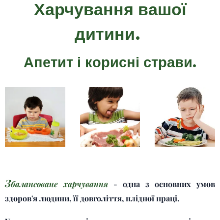
Харчування вашої
дитини.
Апетит і корисні страви.
З
балансоване харчування
- одна з основних умов
здоров'я людини, її довголіття, плідної праці.