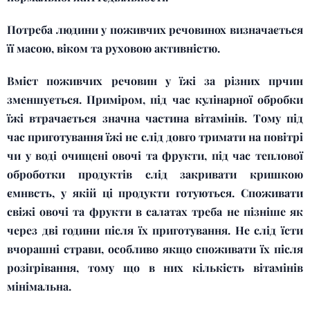
Потреба людини у поживчих речовинох визначається
її масою, віком та руховою активністю.
Вміст поживчих речовин у їжі за різних прчин
зменшується. Приміром, під час кулінарної обробки
їжі втрачається значна частина вітамінів. Тому під
час приготування їжі не слід довго тримати на повітрі
чи у воді очищені овочі та фрукти, під час теплової
оброботки продуктів слід закривати кришкою
ємнвсть, у якій ці продукти готуються. Споживати
свіжі овочі та фрукти в салатах треба не пізніше як
через дві години після їх приготування. Не слід їсти
вчорашні страви, особливо якщо споживати їх після
розігрівання, тому що в них кількість вітамінів
мінімальна.