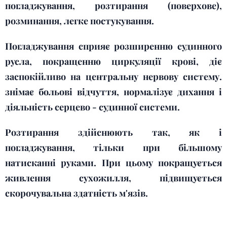
погладжування, розтирання (поверхове),
розминання, легке постукування.
Погладжування сприяє розширенню судинного
русла, покращенню циркуляції крові, діє
заспокійливо на центральну нервову систему.
знімає больові відчуття, нормалізує дихання і
діяльність серцево - судинної системи.
Розтирання здійснюють так, як і
погладжування, тільки при більшому
натисканні руками. При цьому покращується
живлення сухожилля, підвищується
скорочувальна здатність м'язів.