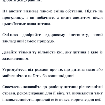
На апетит впливає також зміна обставин. Підіть на
прогулянку, і ви побачите, з яким апетитом після
цього їстиме ваша дитина.
Сміливо довіряйте здоровому інстинкту, який
закладений самою природю.
Давайте тільки ту кількість їжі, яку дитина з їдає із
задоволенням.
Утримуйтесь від розмов про те, що дитина мало або
майже нічого не їсть, бо вони шкідливі.
Своєчасно додавайте до раціону дитини різноманітні
страви, рекомендовані для її віку, та, виявляючи такт
і наполегливість, привчайте їсти все, корисне для неї.