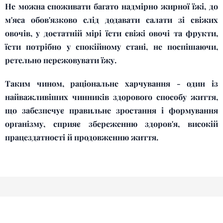
Не можна споживати багато надмірно жирної їжі, до
м'яса обов'язково слід додавати салати зі свіжих
овочів, у достатній мірі їсти свіжі овочі та фрукти,
їсти потрібно у спокійному стані, не поспішаючи,
ретельно пережовувати їжу.
Таким чином, раціональне харчування - один із
найважливіших чинників здорового способу життя,
що забезпечує правильне зростання і формування
організму, сприяє збереженню здоров'я, високій
працездатності й продовженню життя.