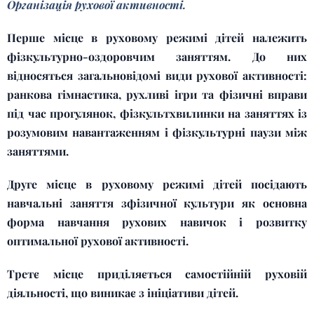
Організація рухової активності.
Перше місце в руховому режимі дітей належить
фізкультурно-оздоровчим заняттям. До них
відносяться загальновідомі види рухової активності:
ранкова гімнастика, рухливі ігри та фізичні вправи
під час прогулянок, фізкультхвилинки на заняттях із
розумовим навантаженням і фізкультурні паузи між
заняттями.
Друге місце в руховому режимі дітей посідають
навчальні заняття зфізичної культури як основна
форма навчання рухових навичок і розвитку
оптимальної рухової активності.
Третє місце приділяється самостійній руховій
діяльності, що виникає з ініціативи дітей.